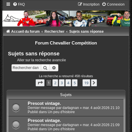
FAQ
Inscription
Connexion
Accueil du forum
Rechercher
Sujets sans réponse
Forum Chevallier Compétition
Sujets sans réponse
Aller sur la recherche avancée
Rechercher
Recherche avancée
La recherche a retourné 458 résultats
Page
1
sur
19
1
2
3
4
5
19
Suivant
…
Sujets
Prescot vintage.
Dernier message par
dartagnan
«
mar. 4 août 2026 21:10
Publié dans
Un peu d'histoire
Prescot vintage.
Dernier message par
dartagnan
«
mar. 4 août 2026 21:09
Publié dans
Un peu d'histoire