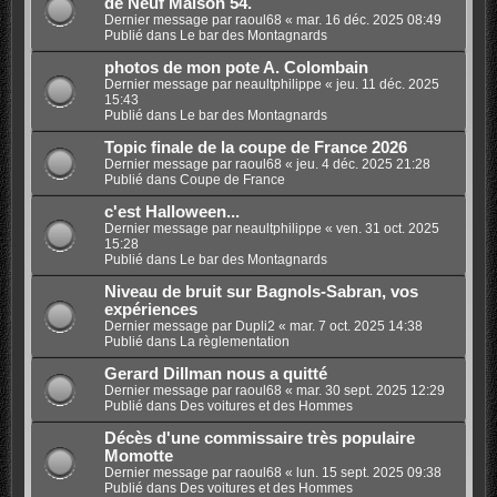
de Neuf Maison 54.
Dernier message par
raoul68
«
mar. 16 déc. 2025 08:49
Publié dans
Le bar des Montagnards
photos de mon pote A. Colombain
Dernier message par
neaultphilippe
«
jeu. 11 déc. 2025
15:43
Publié dans
Le bar des Montagnards
Topic finale de la coupe de France 2026
Dernier message par
raoul68
«
jeu. 4 déc. 2025 21:28
Publié dans
Coupe de France
c'est Halloween...
Dernier message par
neaultphilippe
«
ven. 31 oct. 2025
15:28
Publié dans
Le bar des Montagnards
Niveau de bruit sur Bagnols-Sabran, vos
expériences
Dernier message par
Dupli2
«
mar. 7 oct. 2025 14:38
Publié dans
La règlementation
Gerard Dillman nous a quitté
Dernier message par
raoul68
«
mar. 30 sept. 2025 12:29
Publié dans
Des voitures et des Hommes
Décès d'une commissaire très populaire
Momotte
Dernier message par
raoul68
«
lun. 15 sept. 2025 09:38
Publié dans
Des voitures et des Hommes