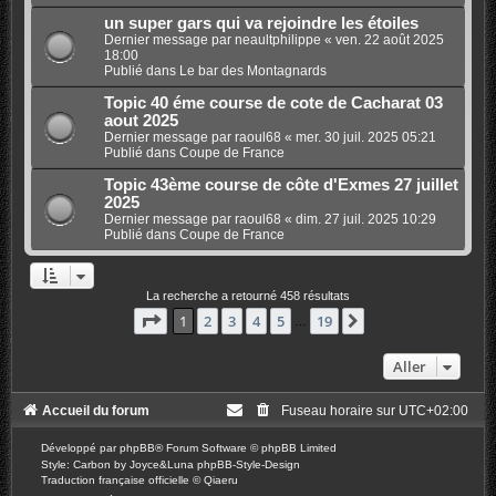
un super gars qui va rejoindre les étoiles
Dernier message par
neaultphilippe
«
ven. 22 août 2025
18:00
Publié dans
Le bar des Montagnards
Topic 40 éme course de cote de Cacharat 03
aout 2025
Dernier message par
raoul68
«
mer. 30 juil. 2025 05:21
Publié dans
Coupe de France
Topic 43ème course de côte d'Exmes 27 juillet
2025
Dernier message par
raoul68
«
dim. 27 juil. 2025 10:29
Publié dans
Coupe de France
La recherche a retourné 458 résultats
Page
1
sur
19
1
2
3
4
5
19
Suivant
…
Aller
Accueil du forum
Fuseau horaire sur
UTC+02:00
Développé par
phpBB
® Forum Software © phpBB Limited
Style: Carbon by Joyce&Luna
phpBB-Style-Design
Traduction française officielle
©
Qiaeru