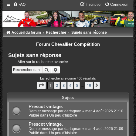
FAQ
Inscription
Connexion
Accueil du forum
Rechercher
Sujets sans réponse
Forum Chevallier Compétition
Sujets sans réponse
Aller sur la recherche avancée
Rechercher
Recherche avancée
La recherche a retourné 458 résultats
Page
1
sur
19
1
2
3
4
5
19
Suivant
…
Sujets
Prescot vintage.
Dernier message par
dartagnan
«
mar. 4 août 2026 21:10
Publié dans
Un peu d'histoire
Prescot vintage.
Dernier message par
dartagnan
«
mar. 4 août 2026 21:09
Publié dans
Un peu d'histoire