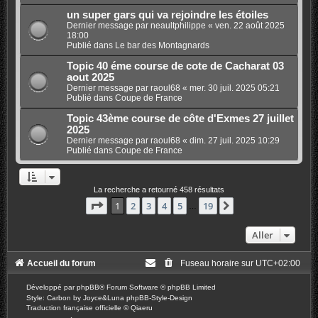
un super gars qui va rejoindre les étoiles
Dernier message par
neaultphilippe
«
ven. 22 août 2025
18:00
Publié dans
Le bar des Montagnards
Topic 40 éme course de cote de Cacharat 03
aout 2025
Dernier message par
raoul68
«
mer. 30 juil. 2025 05:21
Publié dans
Coupe de France
Topic 43ème course de côte d'Exmes 27 juillet
2025
Dernier message par
raoul68
«
dim. 27 juil. 2025 10:29
Publié dans
Coupe de France
La recherche a retourné 458 résultats
Page
1
sur
19
1
2
3
4
5
19
Suivant
…
Aller
Accueil du forum
Fuseau horaire sur
UTC+02:00
Développé par
phpBB
® Forum Software © phpBB Limited
Style: Carbon by Joyce&Luna
phpBB-Style-Design
Traduction française officielle
©
Qiaeru