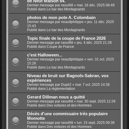
de Neuf Maison 54.
Dernier message par
raoul68
«
mar. 16 déc. 2025 08:49
Publié dans
Le bar des Montagnards
photos de mon pote A. Colombain
Dernier message par
neaultphilippe
«
jeu. 11 déc. 2025
15:43
Publié dans
Le bar des Montagnards
Topic finale de la coupe de France 2026
Dernier message par
raoul68
«
jeu. 4 déc. 2025 21:28
Publié dans
Coupe de France
c'est Halloween...
Dernier message par
neaultphilippe
«
ven. 31 oct. 2025
15:28
Publié dans
Le bar des Montagnards
Niveau de bruit sur Bagnols-Sabran, vos
expériences
Dernier message par
Dupli2
«
mar. 7 oct. 2025 14:38
Publié dans
La règlementation
Gerard Dillman nous a quitté
Dernier message par
raoul68
«
mar. 30 sept. 2025 12:29
Publié dans
Des voitures et des Hommes
Décès d'une commissaire très populaire
Momotte
Dernier message par
raoul68
«
lun. 15 sept. 2025 09:38
Publié dans
Des voitures et des Hommes