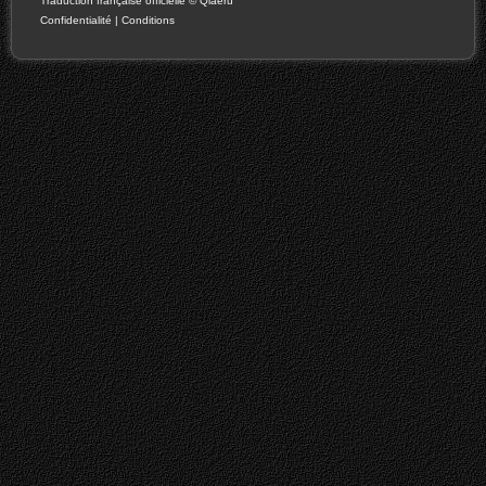
Traduction française officielle
©
Qiaeru
Confidentialité
|
Conditions