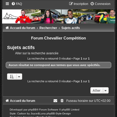
FAQ
Inscription
Connexion
Accueil du forum
Rechercher
Sujets actifs
Forum Chevallier Compétition
Sujets actifs
Aller sur la recherche avancée
La recherche a retourné 0 résultat • Page
1
sur
1
Aucun résultat ne correspond aux termes que vous avez spécifiés.
La recherche a retourné 0 résultat • Page
1
sur
1
Aller
Accueil du forum
Fuseau horaire sur
UTC+02:00
Développé par
phpBB
® Forum Software © phpBB Limited
Style: Carbon by Joyce&Luna
phpBB-Style-Design