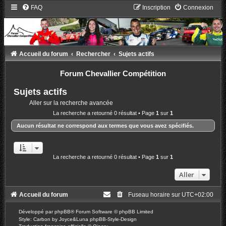
FAQ
Inscription
Connexion
Accueil du forum
Rechercher
Sujets actifs
Forum Chevallier Compétition
Sujets actifs
Aller sur la recherche avancée
La recherche a retourné 0 résultat • Page
1
sur
1
Aucun résultat ne correspond aux termes que vous avez spécifiés.
La recherche a retourné 0 résultat • Page
1
sur
1
Aller
Accueil du forum
Fuseau horaire sur
UTC+02:00
Développé par
phpBB
® Forum Software © phpBB Limited
Style: Carbon by Joyce&Luna
phpBB-Style-Design