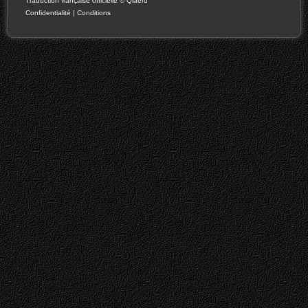
Traduction française officielle
©
Qiaeru
Confidentialité
|
Conditions