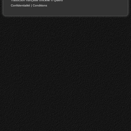
Traduction française officielle
©
Qiaeru
Confidentialité
|
Conditions