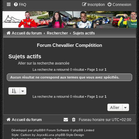
FAQ
Inscription
Connexion
Accueil du forum
Rechercher
Sujets actifs
Forum Chevallier Compétition
Sujets actifs
Aller sur la recherche avancée
La recherche a retourné 0 résultat • Page
1
sur
1
Aucun résultat ne correspond aux termes que vous avez spécifiés.
La recherche a retourné 0 résultat • Page
1
sur
1
Aller
Accueil du forum
Fuseau horaire sur
UTC+02:00
Développé par
phpBB
® Forum Software © phpBB Limited
Style: Carbon by Joyce&Luna
phpBB-Style-Design