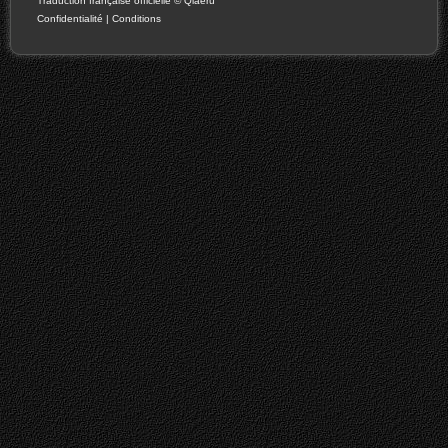
Traduction française officielle
©
Qiaeru
Confidentialité
|
Conditions