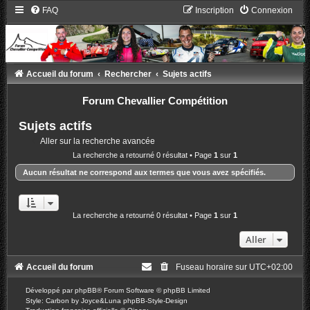
FAQ
Inscription
Connexion
Accueil du forum
Rechercher
Sujets actifs
Forum Chevallier Compétition
Sujets actifs
Aller sur la recherche avancée
La recherche a retourné 0 résultat • Page
1
sur
1
Aucun résultat ne correspond aux termes que vous avez spécifiés.
La recherche a retourné 0 résultat • Page
1
sur
1
Aller
Accueil du forum
Fuseau horaire sur
UTC+02:00
Développé par
phpBB
® Forum Software © phpBB Limited
Style: Carbon by Joyce&Luna
phpBB-Style-Design