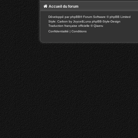
Accueil du forum
Développé par
phpBB
® Forum Software © phpBB Limited
Style: Carbon by Joyce&Luna
phpBB-Style-Design
Traduction française officielle
©
Qiaeru
Confidentialité
|
Conditions