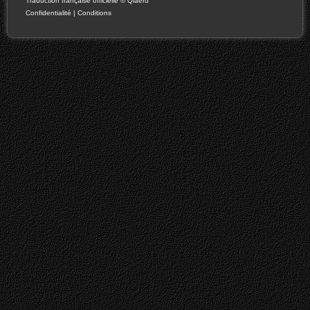
Traduction française officielle
©
Qiaeru
Confidentialité
|
Conditions