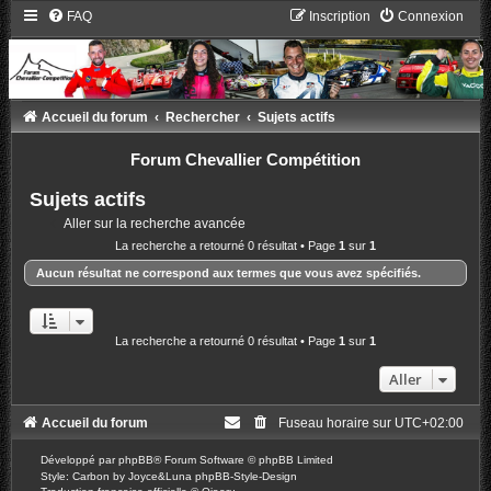
FAQ
Inscription
Connexion
Accueil du forum
Rechercher
Sujets actifs
Forum Chevallier Compétition
Sujets actifs
Aller sur la recherche avancée
La recherche a retourné 0 résultat • Page
1
sur
1
Aucun résultat ne correspond aux termes que vous avez spécifiés.
La recherche a retourné 0 résultat • Page
1
sur
1
Aller
Accueil du forum
Fuseau horaire sur
UTC+02:00
Développé par
phpBB
® Forum Software © phpBB Limited
Style: Carbon by Joyce&Luna
phpBB-Style-Design