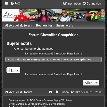
FAQ
Inscription
Connexion
Accueil du forum
Rechercher
Sujets actifs
Forum Chevallier Compétition
Sujets actifs
Aller sur la recherche avancée
La recherche a retourné 0 résultat • Page
1
sur
1
Aucun résultat ne correspond aux termes que vous avez spécifiés.
La recherche a retourné 0 résultat • Page
1
sur
1
Aller
Accueil du forum
Fuseau horaire sur
UTC+02:00
Développé par
phpBB
® Forum Software © phpBB Limited
Style: Carbon by Joyce&Luna
phpBB-Style-Design