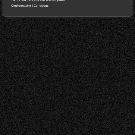
Traduction française officielle
©
Qiaeru
Confidentialité
|
Conditions