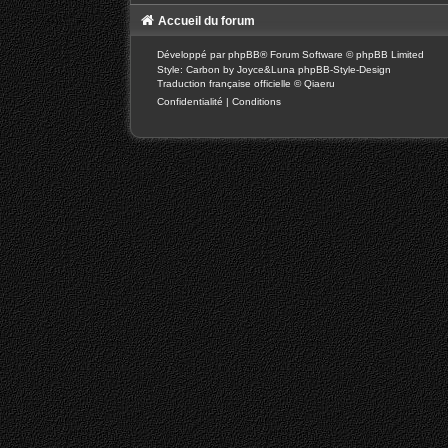
Accueil du forum
Développé par
phpBB
® Forum Software © phpBB Limited
Style: Carbon by Joyce&Luna
phpBB-Style-Design
Traduction française officielle
©
Qiaeru
Confidentialité
|
Conditions