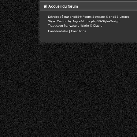
Accueil du forum
Développé par
phpBB
® Forum Software © phpBB Limited
Style: Carbon by Joyce&Luna
phpBB-Style-Design
Traduction française officielle
©
Qiaeru
Confidentialité
|
Conditions