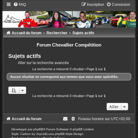
FAQ
Inscription
Connexion
Accueil du forum
Rechercher
Sujets actifs
Forum Chevallier Compétition
Sujets actifs
Aller sur la recherche avancée
La recherche a retourné 0 résultat • Page
1
sur
1
Aucun résultat ne correspond aux termes que vous avez spécifiés.
La recherche a retourné 0 résultat • Page
1
sur
1
Aller
Accueil du forum
Fuseau horaire sur
UTC+02:00
Développé par
phpBB
® Forum Software © phpBB Limited
Style: Carbon by Joyce&Luna
phpBB-Style-Design