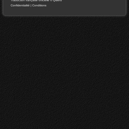
Traduction française officielle
©
Qiaeru
Confidentialité
|
Conditions