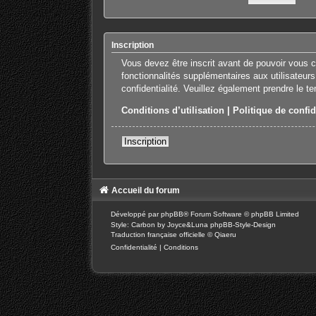
Inscription
Vous devez être inscrit avant de pouvoir vous 
fonctionnalités supplémentaires aux utilisateurs
confidentialité. Veuillez également prendre le t
Conditions d’utilisation
|
Politique de confid
Inscription
Accueil du forum
Développé par
phpBB
® Forum Software © phpBB Limited
Style: Carbon by Joyce&Luna
phpBB-Style-Design
Traduction française officielle
©
Qiaeru
Confidentialité
|
Conditions