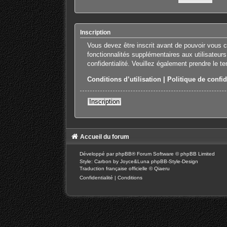
Inscription
Vous devez être inscrit avant de pouvoir vous 
fonctionnalités supplémentaires aux utilisateurs
confidentialité. Veuillez également prendre le t
Conditions d’utilisation
|
Politique de confid
Inscription
Accueil du forum
Développé par
phpBB
® Forum Software © phpBB Limited
Style: Carbon by Joyce&Luna
phpBB-Style-Design
Traduction française officielle
©
Qiaeru
Confidentialité
|
Conditions