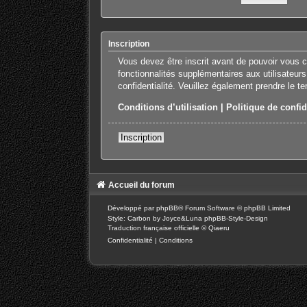
Inscription
Vous devez être inscrit avant de pouvoir vous 
fonctionnalités supplémentaires aux utilisateurs
confidentialité. Veuillez également prendre le t
Conditions d’utilisation
|
Politique de confid
Inscription
Accueil du forum
Développé par
phpBB
® Forum Software © phpBB Limited
Style: Carbon by Joyce&Luna
phpBB-Style-Design
Traduction française officielle
©
Qiaeru
Confidentialité
|
Conditions