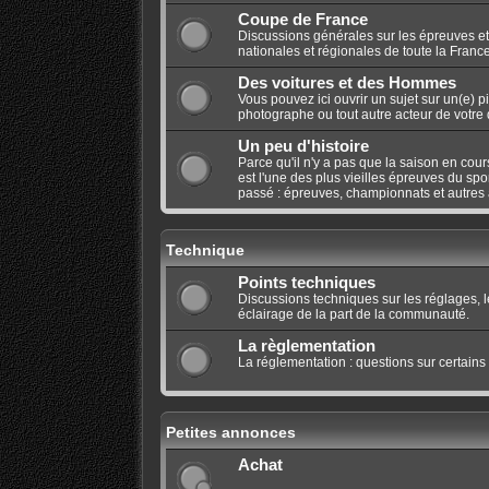
Coupe de France
Discussions générales sur les épreuves et
nationales et régionales de toute la France
Des voitures et des Hommes
Vous pouvez ici ouvrir un sujet sur un(e) p
photographe ou tout autre acteur de votre di
Un peu d'histoire
Parce qu'il n'y a pas que la saison en cours
est l'une des plus vieilles épreuves du spo
passé : épreuves, championnats et autres a
Technique
Points techniques
Discussions techniques sur les réglages, 
éclairage de la part de la communauté.
La règlementation
La réglementation : questions sur certains
Petites annonces
Achat