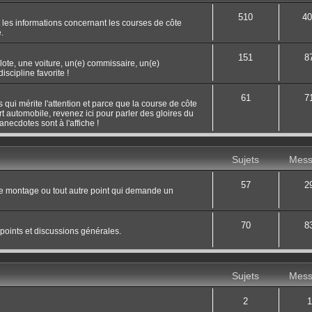
510
40
 les informations concernant les courses de côte
.
151
8
ilote, une voiture, un(e) commissaire, un(e)
scipline favorite !
61
7
 qui mérite l'attention et parce que la course de côte
rt automobile, revenez ici pour parler des gloires du
necdotes sont à l'affiche !
Sujets
Mess
57
2
le montage ou tout autre point qui demande un
70
8
 points et discussions générales.
Sujets
Mess
2
1