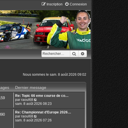
Inscription
Connexion
Rechercher
Recherche avancée
Nous sommes le sam. 8 août 2026 09:02
ages
Dernier message
Re: Topic 66 eme course de co…
159
C
par
raoul68
o
sam. 8 août 2026 08:23
n
s
Re: Championnat d'Europe 2026…
890
u
C
par
raoul68
l
o
sam. 8 août 2026 07:26
t
n
e