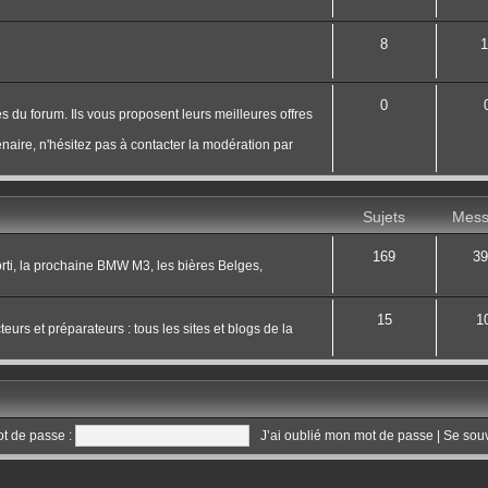
8
1
0
s du forum. Ils vous proposent leurs meilleures offres
naire, n'hésitez pas à contacter la modération par
Sujets
Mess
169
39
 sorti, la prochaine BMW M3, les bières Belges,
15
1
eurs et préparateurs : tous les sites et blogs de la
t de passe :
J’ai oublié mon mot de passe
|
Se sou