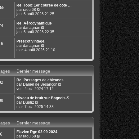
s
r
u
Re: Topic 1er course de cote …
55
l
l
C
par
raoul68
e
t
o
jeu. 6 août 2026 21:25
d
e
n
e
r
s
Re: Aérodynamique
74
r
l
u
C
par
dartagnan
n
e
l
o
jeu. 6 août 2026 22:35
i
d
t
n
e
e
e
s
Prescot vintage.
r
16
r
r
u
C
par
dartagnan
m
n
l
l
o
mar. 4 août 2026 21:10
e
i
e
t
n
s
e
d
e
s
s
r
e
r
u
a
m
r
l
l
g
e
n
ages
Dernier message
e
t
e
s
i
d
e
s
e
e
Re: Passages de chicanes
r
92
a
r
r
C
par
Daniel de Besançon
l
g
m
n
o
ven. 4 oct. 2024 17:12
e
e
e
i
n
d
s
e
s
e
Niveau de bruit sur Bagnols-S…
38
s
r
u
r
C
par
Dupli2
a
m
l
n
o
mar. 7 oct. 2025 14:38
g
e
t
i
n
e
s
e
e
s
s
r
r
u
ages
Dernier message
a
l
m
l
g
e
e
t
e
Flavien Rgn 03 09 2024
d
s
e
6
C
par
raoul68
e
s
r