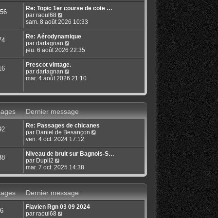
s
r
u
Re: Topic 1er course de cote …
56
l
l
C
par
raoul68
e
t
o
sam. 8 août 2026 10:33
d
e
n
e
r
s
Re: Aérodynamique
74
r
l
u
C
par
dartagnan
n
e
l
o
jeu. 6 août 2026 22:35
i
d
t
n
e
e
e
s
Prescot vintage.
r
16
r
r
u
C
par
dartagnan
m
n
l
l
o
mar. 4 août 2026 21:10
e
i
e
t
n
s
e
d
e
s
s
r
e
r
u
a
m
r
l
l
g
e
n
ages
Dernier message
e
t
e
s
i
d
e
s
e
e
Re: Passages de chicanes
r
92
a
r
r
C
par
Daniel de Besançon
l
g
m
n
o
ven. 4 oct. 2024 17:12
e
e
e
i
n
d
s
e
s
e
Niveau de bruit sur Bagnols-S…
38
s
r
u
r
C
par
Dupli2
a
m
l
n
o
mar. 7 oct. 2025 14:38
g
e
t
i
n
e
s
e
e
s
s
r
r
u
ages
Dernier message
a
l
m
l
g
e
e
t
e
Flavien Rgn 03 09 2024
d
s
e
6
C
par
raoul68
e
s
r