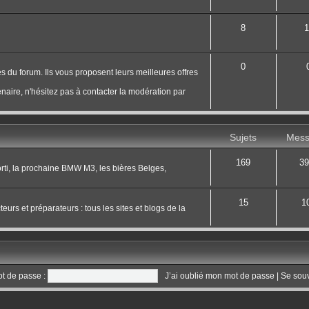
8
1
0
s du forum. Ils vous proposent leurs meilleures offres
naire, n'hésitez pas à contacter la modération par
Sujets
Mess
169
39
 sorti, la prochaine BMW M3, les bières Belges,
15
1
eurs et préparateurs : tous les sites et blogs de la
t de passe :
J’ai oublié mon mot de passe
|
Se sou