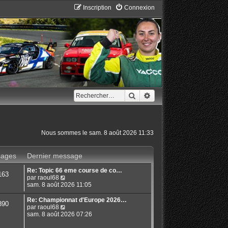
Inscription
Connexion
Rechercher
Recherche avancée
Nous sommes le sam. 8 août 2026 11:33
ages
Dernier message
Re: Topic 66 eme course de co…
163
C
par
raoul68
o
sam. 8 août 2026 11:05
n
s
Re: Championnat d'Europe 2026…
890
u
C
par
raoul68
l
o
sam. 8 août 2026 07:26
t
n
e