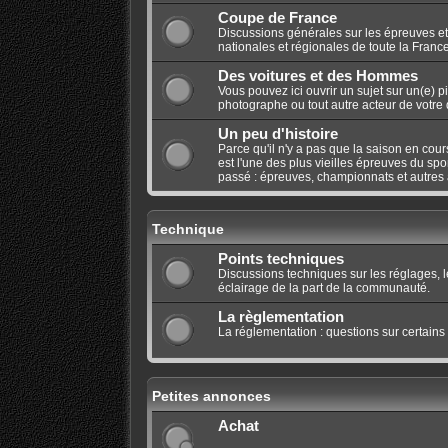
Coupe de France
Discussions générales sur les épreuves et
nationales et régionales de toute la France
Des voitures et des Hommes
Vous pouvez ici ouvrir un sujet sur un(e) p
photographe ou tout autre acteur de votre di
Un peu d'histoire
Parce qu'il n'y a pas que la saison en cours
est l'une des plus vieilles épreuves du spo
passé : épreuves, championnats et autres a
Technique
Points techniques
Discussions techniques sur les réglages, 
éclairage de la part de la communauté.
La règlementation
La réglementation : questions sur certains
Petites annonces
Achat