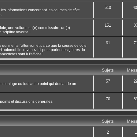
510
40
 les informations concernant les courses de côte
.
151
8
ilote, une voiture, un(e) commissaire, un(e)
scipline favorite !
61
7
 qui mérite l'attention et parce que la course de côte
rt automobile, revenez ici pour parler des gloires du
necdotes sont à l'affiche !
Sujets
Mess
57
2
le montage ou tout autre point qui demande un
70
8
 points et discussions générales.
Sujets
Mess
2
1