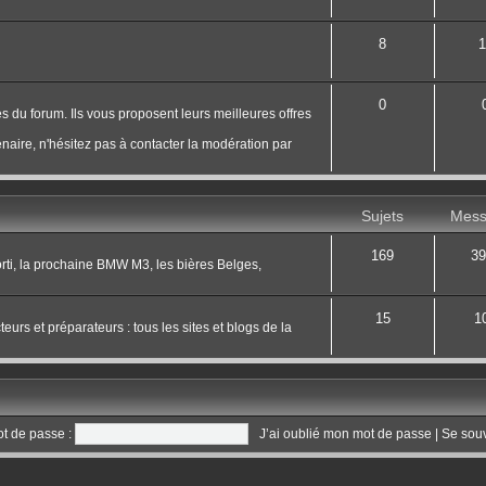
8
1
0
s du forum. Ils vous proposent leurs meilleures offres
naire, n'hésitez pas à contacter la modération par
Sujets
Mess
169
39
 sorti, la prochaine BMW M3, les bières Belges,
15
1
eurs et préparateurs : tous les sites et blogs de la
t de passe :
J’ai oublié mon mot de passe
|
Se sou