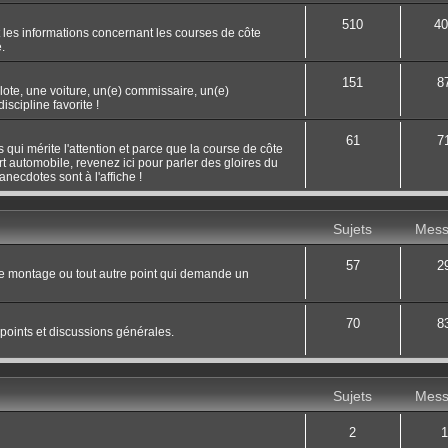
510
40
 les informations concernant les courses de côte
.
151
8
ilote, une voiture, un(e) commissaire, un(e)
scipline favorite !
61
7
 qui mérite l'attention et parce que la course de côte
rt automobile, revenez ici pour parler des gloires du
necdotes sont à l'affiche !
Sujets
Mess
57
2
le montage ou tout autre point qui demande un
70
8
 points et discussions générales.
Sujets
Mess
2
1