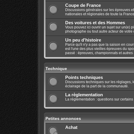
Coupe de France
Discussions générales sur les épreuves et
nationales et régionales de toute la France
Des voitures et des Hommes
Vous pouvez ici ouvrir un sujet sur un(e) p
photographe ou tout autre acteur de votre di
Un peu d'histoire
Parce qu'il n'y a pas que la saison en cours
est l'une des plus vieilles épreuves du spo
passé : épreuves, championnats et autres a
Technique
Points techniques
Discussions techniques sur les réglages, 
éclairage de la part de la communauté.
La règlementation
La réglementation : questions sur certains
Petites annonces
Achat