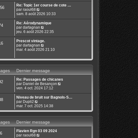
s
r
u
Re: Topic 1er course de cote …
56
l
l
C
par
raoul68
e
t
o
sam. 8 août 2026 10:33
d
e
n
e
r
s
Re: Aérodynamique
74
r
l
u
C
par
dartagnan
n
e
l
o
jeu. 6 août 2026 22:35
i
d
t
n
e
e
e
s
Prescot vintage.
r
16
r
r
u
C
par
dartagnan
m
n
l
l
o
mar. 4 août 2026 21:10
e
i
e
t
n
s
e
d
e
s
s
r
e
r
u
a
m
r
l
l
g
e
n
ages
Dernier message
e
t
e
s
i
d
e
s
e
e
Re: Passages de chicanes
r
92
a
r
r
C
par
Daniel de Besançon
l
g
m
n
o
ven. 4 oct. 2024 17:12
e
e
e
i
n
d
s
e
s
e
Niveau de bruit sur Bagnols-S…
38
s
r
u
r
C
par
Dupli2
a
m
l
n
o
mar. 7 oct. 2025 14:38
g
e
t
i
n
e
s
e
e
s
s
r
r
u
ages
Dernier message
a
l
m
l
g
e
e
t
e
Flavien Rgn 03 09 2024
d
s
e
6
C
par
raoul68
e
s
r