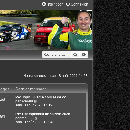
Inscription
Connexion
Rechercher
Recherche avancée
Nous sommes le sam. 8 août 2026 14:23
ages
Dernier message
Re: Topic 66 eme course de co…
168
C
par
Arnaud
o
sam. 8 août 2026 14:19
n
s
Re: Championnat de Suisse 2026
894
u
C
par
raoul68
l
o
sam. 8 août 2026 12:54
t
n
e