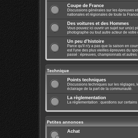
Coupe de France
Discussions générales sur les épreuves et
nationales et régionales de toute la France
Des voitures et des Hommes
Vous pouvez ici ouvrir un sujet sur un(e) p
photographe ou tout autre acteur de votre di
Un peu d'histoire
Parce qu'il n'y a pas que la saison en cours
est l'une des plus vieilles épreuves du spo
passé : épreuves, championnats et autres a
Technique
Points techniques
Discussions techniques sur les réglages, 
éclairage de la part de la communauté.
La règlementation
La réglementation : questions sur certains
Petites annonces
Achat