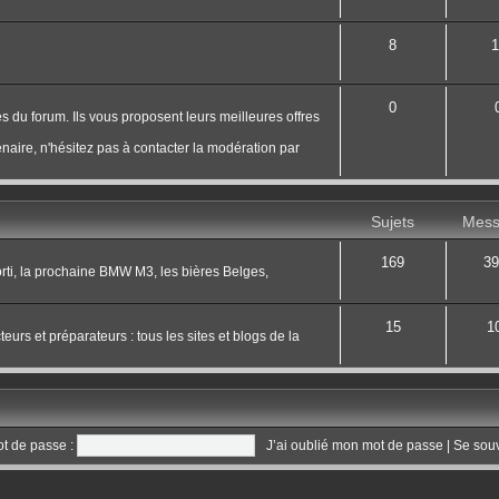
8
1
0
s du forum. Ils vous proposent leurs meilleures offres
naire, n'hésitez pas à contacter la modération par
Sujets
Mess
169
39
 sorti, la prochaine BMW M3, les bières Belges,
15
1
eurs et préparateurs : tous les sites et blogs de la
t de passe :
J’ai oublié mon mot de passe
|
Se sou