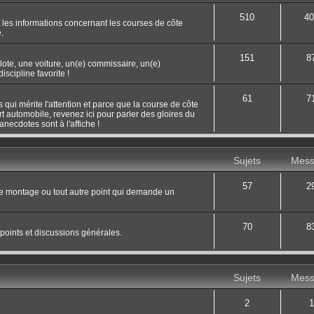
510
40
 les informations concernant les courses de côte
.
151
8
ilote, une voiture, un(e) commissaire, un(e)
scipline favorite !
61
7
 qui mérite l'attention et parce que la course de côte
rt automobile, revenez ici pour parler des gloires du
necdotes sont à l'affiche !
Sujets
Mess
57
2
le montage ou tout autre point qui demande un
70
8
 points et discussions générales.
Sujets
Mess
2
1