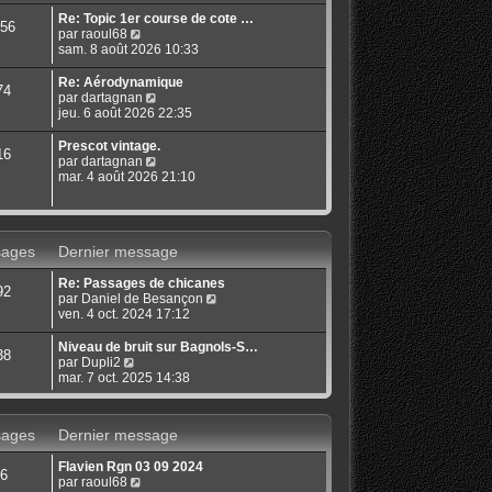
s
r
u
Re: Topic 1er course de cote …
56
l
l
C
par
raoul68
e
t
o
sam. 8 août 2026 10:33
d
e
n
e
r
s
Re: Aérodynamique
74
r
l
u
C
par
dartagnan
n
e
l
o
jeu. 6 août 2026 22:35
i
d
t
n
e
e
e
s
Prescot vintage.
r
16
r
r
u
C
par
dartagnan
m
n
l
l
o
mar. 4 août 2026 21:10
e
i
e
t
n
s
e
d
e
s
s
r
e
r
u
a
m
r
l
l
g
e
n
ages
Dernier message
e
t
e
s
i
d
e
s
e
e
Re: Passages de chicanes
r
92
a
r
r
C
par
Daniel de Besançon
l
g
m
n
o
ven. 4 oct. 2024 17:12
e
e
e
i
n
d
s
e
s
e
Niveau de bruit sur Bagnols-S…
38
s
r
u
r
C
par
Dupli2
a
m
l
n
o
mar. 7 oct. 2025 14:38
g
e
t
i
n
e
s
e
e
s
s
r
r
u
ages
Dernier message
a
l
m
l
g
e
e
t
e
Flavien Rgn 03 09 2024
d
s
e
6
C
par
raoul68
e
s
r