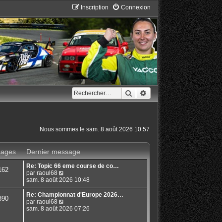
Inscription
Connexion
Rechercher
Recherche avancée
Nous sommes le sam. 8 août 2026 10:57
ages
Dernier message
Re: Topic 66 eme course de co…
162
C
par
raoul68
o
sam. 8 août 2026 10:48
n
s
Re: Championnat d'Europe 2026…
890
u
C
par
raoul68
l
o
sam. 8 août 2026 07:26
t
n
e