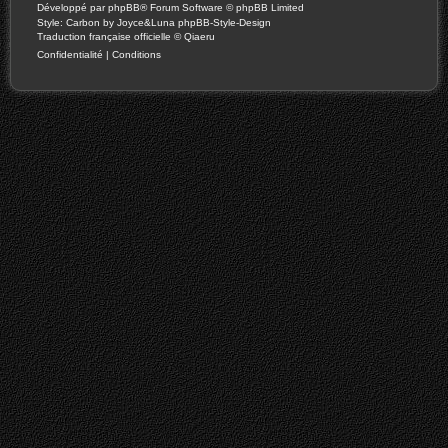
Développé par
phpBB
® Forum Software © phpBB Limited
Style: Carbon by Joyce&Luna
phpBB-Style-Design
Traduction française officielle
©
Qiaeru
Confidentialité
|
Conditions