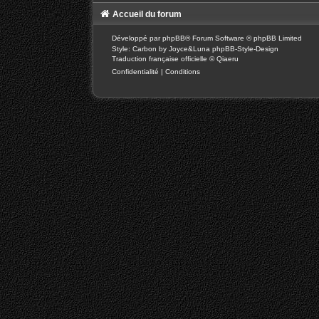
Accueil du forum
Développé par
phpBB
® Forum Software © phpBB Limited
Style: Carbon by Joyce&Luna
phpBB-Style-Design
Traduction française officielle
©
Qiaeru
Confidentialité
|
Conditions