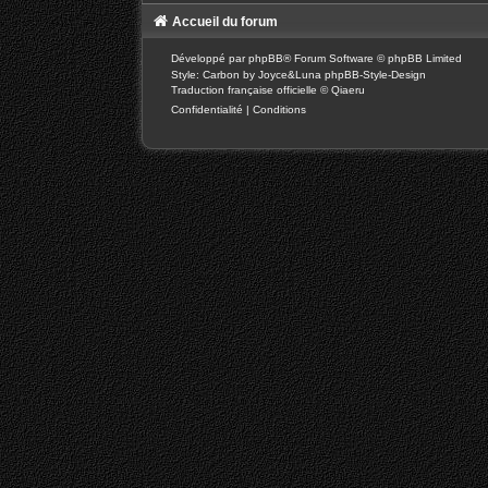
Accueil du forum
Développé par
phpBB
® Forum Software © phpBB Limited
Style: Carbon by Joyce&Luna
phpBB-Style-Design
Traduction française officielle
©
Qiaeru
Confidentialité
|
Conditions