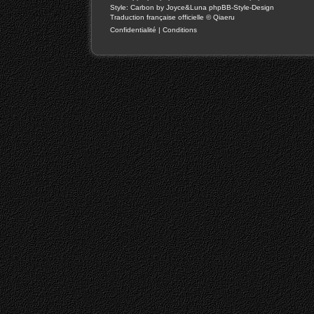
Style: Carbon by Joyce&Luna
phpBB-Style-Design
Traduction française officielle
©
Qiaeru
Confidentialité
|
Conditions