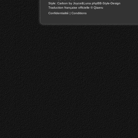
Style: Carbon by Joyce&Luna
phpBB-Style-Design
Traduction française officielle
©
Qiaeru
Confidentialité
|
Conditions