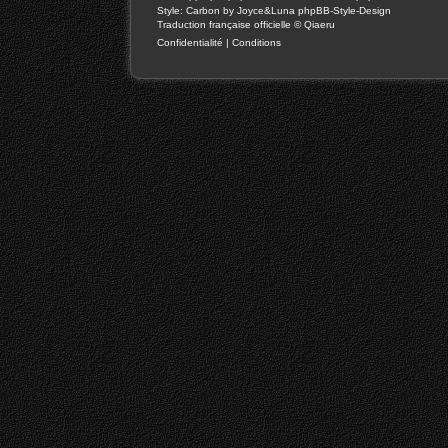
Style: Carbon by Joyce&Luna
phpBB-Style-Design
Traduction française officielle
©
Qiaeru
Confidentialité
|
Conditions