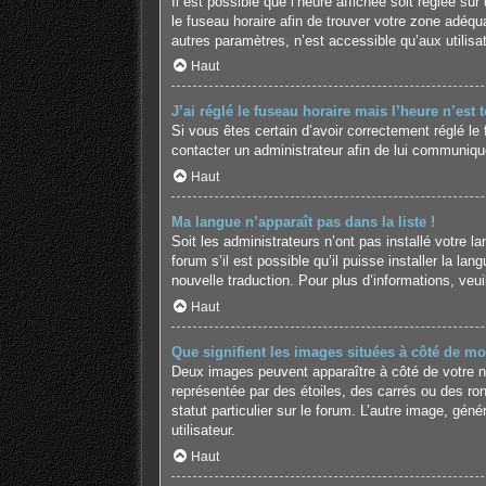
Il est possible que l’heure affichée soit réglée sur 
le fuseau horaire afin de trouver votre zone adéq
autres paramètres, n’est accessible qu’aux utilisate
Haut
J’ai réglé le fuseau horaire mais l’heure n’est 
Si vous êtes certain d’avoir correctement réglé le 
contacter un administrateur afin de lui communiqu
Haut
Ma langue n’apparaît pas dans la liste !
Soit les administrateurs n’ont pas installé votre 
forum s’il est possible qu’il puisse installer la l
nouvelle traduction. Pour plus d’informations, veu
Haut
Que signifient les images situées à côté de mo
Deux images peuvent apparaître à côté de votre no
représentée par des étoiles, des carrés ou des ro
statut particulier sur le forum. L’autre image, g
utilisateur.
Haut