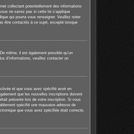
net collectant potentiellement des informations
ous ne savez pas si cette loi s’applique
ique qui pourra vous renseigner. Veuillez noter
s être contactés à ce sujet, excepté lorsque
e. De même, il est également possible qu’un
plus d’informations, veuillez contacter un
activée et que vous avez spécifié avoir en
galement que les nouvelles inscriptions doivent
tait présente lors de votre inscription. Si vous
robablement spécifié une mauvaise adresse de
lectronique que vous avez spécifiée était correcte,