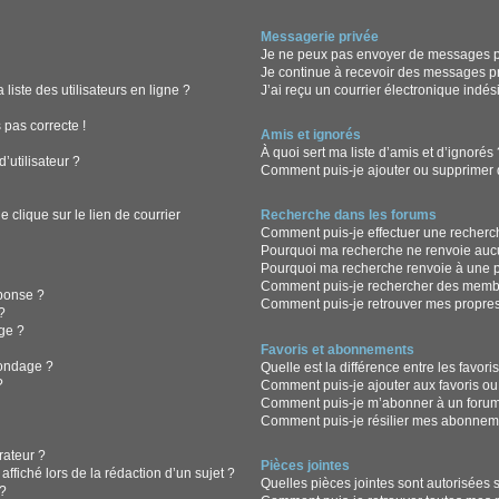
Messagerie privée
Je ne peux pas envoyer de messages pr
Je continue à recevoir des messages pri
iste des utilisateurs en ligne ?
J’ai reçu un courrier électronique indés
 pas correcte !
Amis et ignorés
À quoi sert ma liste d’amis et d’ignorés
’utilisateur ?
Comment puis-je ajouter ou supprimer de
clique sur le lien de courrier
Recherche dans les forums
Comment puis-je effectuer une recherc
Pourquoi ma recherche ne renvoie aucu
Pourquoi ma recherche renvoie à une 
Comment puis-je rechercher des memb
ponse ?
Comment puis-je retrouver mes propres
?
ge ?
Favoris et abonnements
sondage ?
Quelle est la différence entre les favor
?
Comment puis-je ajouter aux favoris ou
Comment puis-je m’abonner à un forum
Comment puis-je résilier mes abonnem
ateur ?
Pièces jointes
ffiché lors de la rédaction d’un sujet ?
Quelles pièces jointes sont autorisées 
?