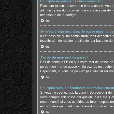
Pourquoi ne puis-je pas me connecter ?
Plusieurs raisons peuvent en être la cause. Assure
administrateur du forum afin de vous assurer de ne 
nécessaire de la corriger.
Haut
Je m’étais déjà inscrit par le passé mais ne p
Il est possible qu’un administrateur ait désactiv
inactifs afin de réduire la taille de leur base de 
Haut
J’ai perdu mon mot de passe !
Pas de panique ! Bien que votre mot de passe ne pui
perdu mon mot de passe ». Suivez les instruction
Cependant, si vous ne pouvez pas réinitialiser vo
Haut
Pourquoi suis-je déconnecté automatiquement
Si vous ne cochez pas la case « Se souvenir de mo
votre compte soit utilisé par quelqu’un d’autre. P
recommandé si vous accédez au forum depuis un ord
est probable qu’un administrateur du forum ait désa
Haut