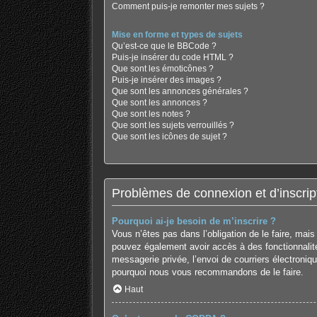
Comment puis-je remonter mes sujets ?
Mise en forme et types de sujets
Qu’est-ce que le BBCode ?
Puis-je insérer du code HTML ?
Que sont les émoticônes ?
Puis-je insérer des images ?
Que sont les annonces générales ?
Que sont les annonces ?
Que sont les notes ?
Que sont les sujets verrouillés ?
Que sont les icônes de sujet ?
Problèmes de connexion et d’inscrip
Pourquoi ai-je besoin de m’inscrire ?
Vous n’êtes pas dans l’obligation de le faire, mai
pouvez également avoir accès à des fonctionnalités
messagerie privée, l’envoi de courriers électronique
pourquoi nous vous recommandons de le faire.
Haut