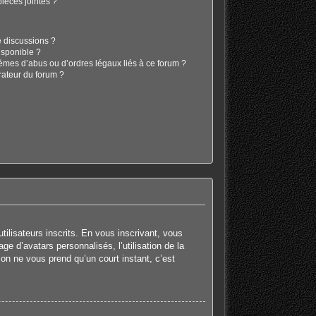
ièces jointes ?
e discussions ?
isponible ?
lèmes d’abus ou d’ordres légaux liés à ce forum ?
rateur du forum ?
tilisateurs inscrits. En vous inscrivant, vous
e d’avatars personnalisés, l’utilisation de la
tion ne vous prend qu’un court instant, c’est