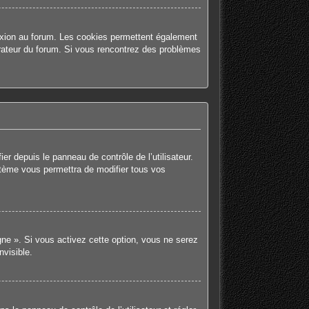
nexion au forum. Les cookies permettent également
strateur du forum. Si vous rencontrez des problèmes
r depuis le panneau de contrôle de l’utilisateur.
stème vous permettra de modifier tous vos
gne ». Si vous activez cette option, vous ne serez
visible.