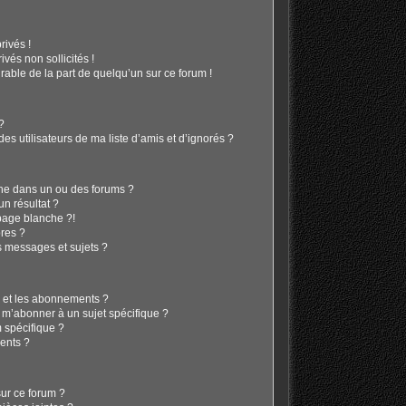
ivés !
vés non sollicités !
irable de la part de quelqu’un sur ce forum !
 ?
s utilisateurs de ma liste d’amis et d’ignorés ?
he dans un ou des forums ?
n résultat ?
page blanche ?!
res ?
 messages et sujets ?
is et les abonnements ?
 m’abonner à un sujet spécifique ?
 spécifique ?
ents ?
sur ce forum ?