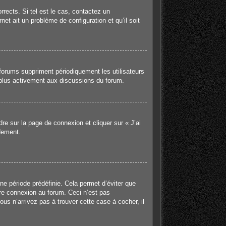
rects. Si tel est le cas, contactez un
net ait un problème de configuration et qu’il soit
forums suppriment périodiquement les utilisateurs
er plus activement aux discussions du forum.
dre sur la page de connexion et cliquer sur « J’ai
dement.
e période prédéfinie. Cela permet d’éviter que
tre connexion au forum. Ceci n’est pas
us n’arrivez pas à trouver cette case à cocher, il