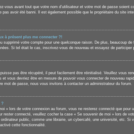
z-vous avant tout que votre nom d’utilisateur et votre mot de passe soient cor
pas avoir été banni. Il est également possible que le propriétaire du site inter
eux à présent plus me connecter ?!
é ou supprimé votre compte pour une quelconque raison. De plus, beaucoup de 
données. Si tel était le cas, inscrivez-vous de nouveau et essayez de particip
sse pas être récupéré, il peut facilement être réinitialisé. Veuillez vous ren
s et vous devriez être en mesure de pouvoir vous connecter de nouveau rapi
tre mot de passe, nous vous invitons à contacter un administrateur du forum.
 ?
i » lors de votre connexion au forum, vous ne resterez connecté que pour un
our rester connecté, veuillez cocher la case « Se souvenir de moi » lors de vo
inateur public, comme une librairie, un cybercafé, une université, etc. Si vo
ctivé cette fonctionnalité.