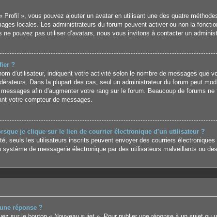
« Profil », vous pouvez ajouter un avatar en utilisant une des quatre méthodes 
images locales. Les administrateurs du forum peuvent activer ou non la foncti
us ne pouvez pas utiliser d’avatars, nous vous invitons à contacter un adminis
ier ?
m d’utilisateur, indiquent votre activité selon le nombre de messages que vous
érateurs. Dans la plupart des cas, seul un administrateur du forum peut modi
 messages afin d’augmenter votre rang sur le forum. Beaucoup de forums ne t
ant votre compteur de messages.
que je clique sur le lien de courrier électronique d’un utilisateur ?
ité, seuls les utilisateurs inscrits peuvent envoyer des courriers électroniques
 système de messagerie électronique par des utilisateurs malveillants ou des
 une réponse ?
uez sur le bouton « Nouveau sujet ». Pour publier une réponse à un sujet ou 