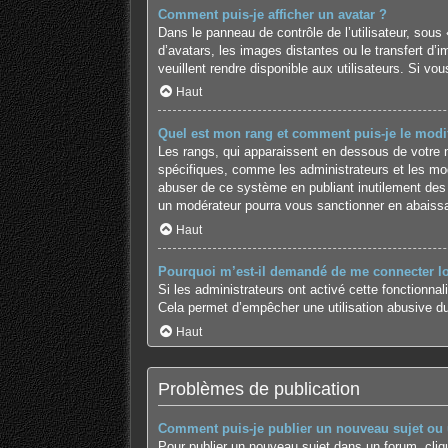
Comment puis-je afficher un avatar ?
Dans le panneau de contrôle de l’utilisateur, sous 
d’avatars, les images distantes ou le transfert d’
veuillent rendre disponible aux utilisateurs. Si vo
Haut
Quel est mon rang et comment puis-je le modif
Les rangs, qui apparaissent en dessous de votre no
spécifiques, comme les administrateurs et les mod
abuser de ce système en publiant inutilement des
un modérateur pourra vous sanctionner en abaiss
Haut
Pourquoi m’est-il demandé de me connecter lors
Si les administrateurs ont activé cette fonctionnal
Cela permet d’empêcher une utilisation abusive du
Haut
Problèmes de publication
Comment puis-je publier un nouveau sujet ou
Pour publier un nouveau sujet dans un forum, cliq