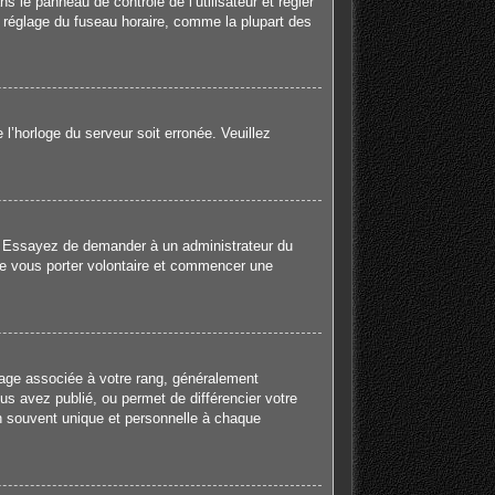
ns le panneau de contrôle de l’utilisateur et régler
e réglage du fuseau horaire, comme la plupart des
 l’horloge du serveur soit erronée. Veuillez
gue. Essayez de demander à un administrateur du
e de vous porter volontaire et commencer une
mage associée à votre rang, généralement
us avez publié, ou permet de différencier votre
en souvent unique et personnelle à chaque