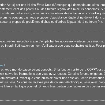
ion Act ») est une loi des États-Unis d’Amérique qui demande aux sites inter
ntement écrit des parents ou des tuteurs légaux des mineurs concernés. Si v
crits sur votre forum, nous vous conseillons de contacter un conseiller jurid
forum ne peuvent pas vous proposer d’assistance légale et ne doivent donc pa
ontacter à propos de problèmes d’abus ou d’ordres légaux liés à ce forum ? ».
désactivé les inscriptions afin d’empêcher les nouveaux visiteurs de s’inscrir
u interdit l’utilisation du nom d’utilisateur que vous souhaitez utiliser. Pour 
er !
ur et votre mot de passe soient corrects. Si la fonctionnalité de la COPPA est 
rez suivre les instructions que vous avez reçues. Certains forums exigeront é
ministrateur, avant que vous puissiez ouvrir une session ; cette information é
s instructions. Si vous ne recevez pas de courrier électronique, vous avez p
été filtré en tant que pourriel. Si vous êtes certain que l’adresse de courrier é