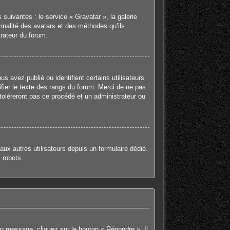
suivantes : le service « Gravatar », la galerie
onnalité des avatars et des méthodes qu’ils
trateur du forum.
 avez publié ou identifient certains utilisateurs
fier le texte des rangs du forum. Merci de ne pas
oléreront pas ce procédé et un administrateur ou
 aux autres utilisateurs depuis un formulaire dédié.
 robots.
un message, cliquez sur le bouton « Répondre ». Il