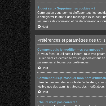
À quoi sert « Supprimer les cookies » ?
Cette option vous permet d’effacer tous les cooki
d’enregistrer le statut des messages (s’ils sont l
récurrents de connexion et de déconnexion au for
Haut
Préférences et paramètres des utilis
Comment puis-je modifier mes paramètres ?
Si vous êtes un utilisateur inscrit, tous vos para
Le lien vers ce dernier se trouve généralement en
paramètres et toutes vos préférences.
Haut
Comment puis-je masquer mon nom d’utilisateur 
Dans le panneau de contrôle de l’utilisateur, sous
visible que des administrateurs, des modérateurs 
Haut
L’heure n’est pas correcte !