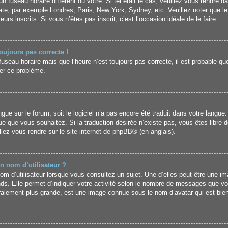
un fuseau horaire différent du vôtre. Si tel était le cas, veuillez vous rendre da
uate, par exemple Londres, Paris, New York, Sydney, etc. Veuillez noter que l
urs inscrits. Si vous n’êtes pas inscrit, c’est l’occasion idéale de le faire.
toujours pas correcte !
fuseau horaire mais que l’heure n’est toujours pas correcte, il est probable que
er ce problème.
langue sur le forum, soit le logiciel n’a pas encore été traduit dans votre lan
angue que vous souhaitez. Si la traduction désirée n’existe pas, vous êtes libr
illez vous rendre sur
le site internet de phpBB
® (en anglais).
n nom d’utilisateur ?
m d’utilisateur lorsque vous consultez un sujet. Une d’elles peut être une i
nds. Elle permet d’indiquer votre activité selon le nombre de messages que vo
énéralement plus grande, est une image connue sous le nom d’avatar qui est bi