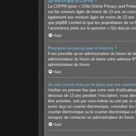
Qu’est-ce que la COPPA ?
La COPPA (pour « Child Online Privacy and Protect
sur les mineurs âgés de moins de 13 ans un conse
également aux mineurs âgés de moins de 13 ans ins
que phpBB Limited et que les propriétaires de ce 
l’assistance porte sur la question « Qui dois-je c
Haut
Pourquoi ne puis-je pas m’inscrire ?
Il est possible qu’un administrateur du forum ait 
administrateur du forum ait banni votre adresse IP o
administrateur du forum.
Haut
Je suis inscrit mais je ne peux pas me connect
Vérifiez en premier lieu que votre nom d’utilisate
dessous de 13 ans pendant l’inscription, vous dev
être activées, soit par vous-même ou soit par un ad
aviez reçu un courrier électronique, consultez le
courrier électronique ou le courrier électronique a 
essayez de contacter un administrateur du forum.
Haut