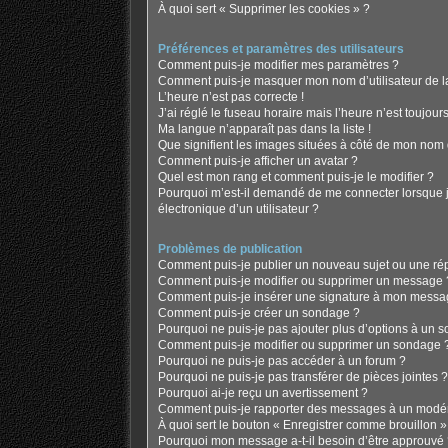
À quoi sert « Supprimer les cookies » ?
Préférences et paramètres des utilisateurs
Comment puis-je modifier mes paramètres ?
Comment puis-je masquer mon nom d’utilisateur de la l
L’heure n’est pas correcte !
J’ai réglé le fuseau horaire mais l’heure n’est toujours
Ma langue n’apparaît pas dans la liste !
Que signifient les images situées à côté de mon nom d
Comment puis-je afficher un avatar ?
Quel est mon rang et comment puis-je le modifier ?
Pourquoi m’est-il demandé de me connecter lorsque je 
électronique d’un utilisateur ?
Problèmes de publication
Comment puis-je publier un nouveau sujet ou une ré
Comment puis-je modifier ou supprimer un message 
Comment puis-je insérer une signature à mon messa
Comment puis-je créer un sondage ?
Pourquoi ne puis-je pas ajouter plus d’options à un 
Comment puis-je modifier ou supprimer un sondage 
Pourquoi ne puis-je pas accéder à un forum ?
Pourquoi ne puis-je pas transférer de pièces jointes ?
Pourquoi ai-je reçu un avertissement ?
Comment puis-je rapporter des messages à un modér
À quoi sert le bouton « Enregistrer comme brouillon » a
Pourquoi mon message a-t-il besoin d’être approuvé 