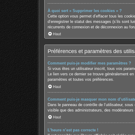
À quoi sert « Supprimer les cookies » ?
Cette option vous permet d’effacer tous les cooki
d’enregistrer le statut des messages (s’ils sont l
récurrents de connexion et de déconnexion au for
Haut
Préférences et paramètres des utilis
Comment puis-je modifier mes paramètres ?
Si vous êtes un utilisateur inscrit, tous vos para
Le lien vers ce dernier se trouve généralement en
paramètres et toutes vos préférences.
Haut
Comment puis-je masquer mon nom d’utilisateur 
Dans le panneau de contrôle de l’utilisateur, sous
visible que des administrateurs, des modérateurs 
Haut
L’heure n’est pas correcte !