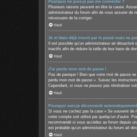
Pourquoi ne puis-je pas me connecter ?
Plusieurs raisons peuvent en être la cause. Assure
administrateur du forum afin de vous assurer de ne 
nécessaire de la corriger.
Haut
Je m’étais déjà inscrit par le passé mais ne p
Il est possible qu’un administrateur ait désactiv
inactifs afin de réduire la taille de leur base de 
Haut
J’ai perdu mon mot de passe !
Pas de panique ! Bien que votre mot de passe ne pui
perdu mon mot de passe ». Suivez les instruction
Cependant, si vous ne pouvez pas réinitialiser vo
Haut
Pourquoi suis-je déconnecté automatiquement
Si vous ne cochez pas la case « Se souvenir de mo
votre compte soit utilisé par quelqu’un d’autre. P
recommandé si vous accédez au forum depuis un ord
est probable qu’un administrateur du forum ait désa
Haut