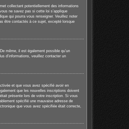
net collectant potentiellement des informations
ous ne savez pas si cette loi s’applique
ique qui pourra vous renseigner. Veuillez noter
s être contactés à ce sujet, excepté lorsque
e. De même, il est également possible qu’un
plus d’informations, veuillez contacter un
activée et que vous avez spécifié avoir en
galement que les nouvelles inscriptions doivent
tait présente lors de votre inscription. Si vous
robablement spécifié une mauvaise adresse de
lectronique que vous avez spécifiée était correcte,