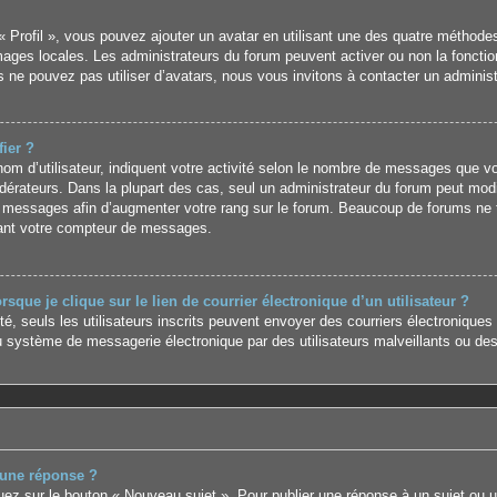
« Profil », vous pouvez ajouter un avatar en utilisant une des quatre méthodes 
images locales. Les administrateurs du forum peuvent activer ou non la foncti
us ne pouvez pas utiliser d’avatars, nous vous invitons à contacter un adminis
ier ?
m d’utilisateur, indiquent votre activité selon le nombre de messages que vous
érateurs. Dans la plupart des cas, seul un administrateur du forum peut modi
 messages afin d’augmenter votre rang sur le forum. Beaucoup de forums ne t
ant votre compteur de messages.
que je clique sur le lien de courrier électronique d’un utilisateur ?
ité, seuls les utilisateurs inscrits peuvent envoyer des courriers électroniques
 système de messagerie électronique par des utilisateurs malveillants ou des
 une réponse ?
uez sur le bouton « Nouveau sujet ». Pour publier une réponse à un sujet ou 