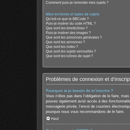
Comment puis-je remonter mes sujets ?
Mise en forme et types de sujets
Qu’est-ce que le BBCode ?
Puis-je insérer du code HTML ?
Que sont les émoticônes ?
Puis-je insérer des images ?
Que sont les annonces générales ?
Que sont les annonces ?
Que sont les notes ?
Que sont les sujets verrouillés ?
Que sont les icônes de sujet ?
Problèmes de connexion et d’inscrip
Pourquoi ai-je besoin de m’inscrire ?
Vous n’êtes pas dans l’obligation de le faire, mai
pouvez également avoir accès à des fonctionnalités
messagerie privée, l’envoi de courriers électronique
pourquoi nous vous recommandons de le faire.
Haut