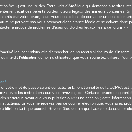
ion Act ») est une loi des États-Unis d’Amérique qui demande aux sites inter
ntement écrit des parents ou des tuteurs légaux des mineurs concernés. Si v
crits sur votre forum, nous vous conseillons de contacter un conseiller jurid
forum ne peuvent pas vous proposer d’assistance légale et ne doivent donc pa
ontacter à propos de problèmes d’abus ou d’ordres légaux liés à ce forum ? ».
désactivé les inscriptions afin d’empêcher les nouveaux visiteurs de s’inscrir
u interdit l’utilisation du nom d’utilisateur que vous souhaitez utiliser. Pour 
er !
ur et votre mot de passe soient corrects. Si la fonctionnalité de la COPPA est 
rez suivre les instructions que vous avez reçues. Certains forums exigeront é
ministrateur, avant que vous puissiez ouvrir une session ; cette information é
s instructions. Si vous ne recevez pas de courrier électronique, vous avez p
été filtré en tant que pourriel. Si vous êtes certain que l’adresse de courrier é