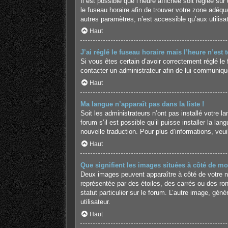
Il est possible que l’heure affichée soit réglée sur 
le fuseau horaire afin de trouver votre zone adéq
autres paramètres, n’est accessible qu’aux utilisate
Haut
J’ai réglé le fuseau horaire mais l’heure n’est 
Si vous êtes certain d’avoir correctement réglé le 
contacter un administrateur afin de lui communiqu
Haut
Ma langue n’apparaît pas dans la liste !
Soit les administrateurs n’ont pas installé votre 
forum s’il est possible qu’il puisse installer la l
nouvelle traduction. Pour plus d’informations, veu
Haut
Que signifient les images situées à côté de mo
Deux images peuvent apparaître à côté de votre no
représentée par des étoiles, des carrés ou des ro
statut particulier sur le forum. L’autre image, g
utilisateur.
Haut