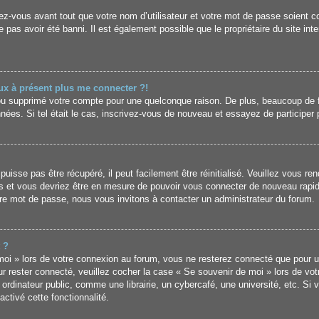
z-vous avant tout que votre nom d’utilisateur et votre mot de passe soient cor
pas avoir été banni. Il est également possible que le propriétaire du site inter
eux à présent plus me connecter ?!
é ou supprimé votre compte pour une quelconque raison. De plus, beaucoup de 
données. Si tel était le cas, inscrivez-vous de nouveau et essayez de particip
sse pas être récupéré, il peut facilement être réinitialisé. Veuillez vous ren
s et vous devriez être en mesure de pouvoir vous connecter de nouveau rapi
tre mot de passe, nous vous invitons à contacter un administrateur du forum.
 ?
i » lors de votre connexion au forum, vous ne resterez connecté que pour un
our rester connecté, veuillez cocher la case « Se souvenir de moi » lors de vo
inateur public, comme une librairie, un cybercafé, une université, etc. Si vo
ctivé cette fonctionnalité.