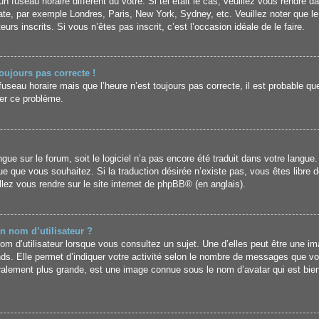
un fuseau horaire différent du vôtre. Si tel était le cas, veuillez vous rendre da
uate, par exemple Londres, Paris, New York, Sydney, etc. Veuillez noter que l
urs inscrits. Si vous n’êtes pas inscrit, c’est l’occasion idéale de le faire.
toujours pas correcte !
fuseau horaire mais que l’heure n’est toujours pas correcte, il est probable que
er ce problème.
langue sur le forum, soit le logiciel n’a pas encore été traduit dans votre lan
angue que vous souhaitez. Si la traduction désirée n’existe pas, vous êtes libr
illez vous rendre sur
le site internet de phpBB
® (en anglais).
n nom d’utilisateur ?
m d’utilisateur lorsque vous consultez un sujet. Une d’elles peut être une i
nds. Elle permet d’indiquer votre activité selon le nombre de messages que vo
énéralement plus grande, est une image connue sous le nom d’avatar qui est bi