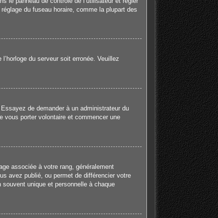
ns le panneau de contrôle de l’utilisateur et régler
e réglage du fuseau horaire, comme la plupart des
 l’horloge du serveur soit erronée. Veuillez
gue. Essayez de demander à un administrateur du
e de vous porter volontaire et commencer une
mage associée à votre rang, généralement
us avez publié, ou permet de différencier votre
en souvent unique et personnelle à chaque