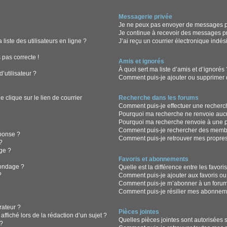
Messagerie privée
Je ne peux pas envoyer de messages pr
Je continue à recevoir des messages pri
iste des utilisateurs en ligne ?
J’ai reçu un courrier électronique indés
 pas correcte !
Amis et ignorés
À quoi sert ma liste d’amis et d’ignorés
’utilisateur ?
Comment puis-je ajouter ou supprimer de
clique sur le lien de courrier
Recherche dans les forums
Comment puis-je effectuer une recherc
Pourquoi ma recherche ne renvoie aucu
Pourquoi ma recherche renvoie à une 
Comment puis-je rechercher des memb
ponse ?
Comment puis-je retrouver mes propres
?
ge ?
Favoris et abonnements
sondage ?
Quelle est la différence entre les favor
?
Comment puis-je ajouter aux favoris ou
Comment puis-je m’abonner à un forum
Comment puis-je résilier mes abonnem
ateur ?
Pièces jointes
ffiché lors de la rédaction d’un sujet ?
Quelles pièces jointes sont autorisées 
?