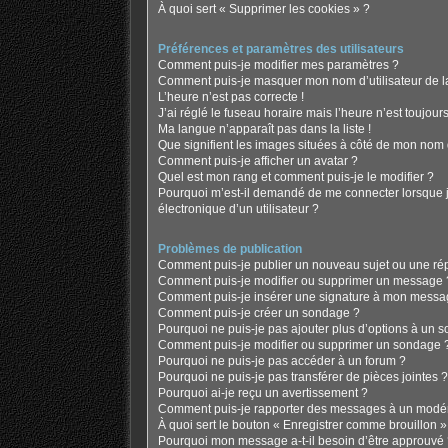
À quoi sert « Supprimer les cookies » ?
Préférences et paramètres des utilisateurs
Comment puis-je modifier mes paramètres ?
Comment puis-je masquer mon nom d’utilisateur de la l
L’heure n’est pas correcte !
J’ai réglé le fuseau horaire mais l’heure n’est toujours
Ma langue n’apparaît pas dans la liste !
Que signifient les images situées à côté de mon nom d
Comment puis-je afficher un avatar ?
Quel est mon rang et comment puis-je le modifier ?
Pourquoi m’est-il demandé de me connecter lorsque je 
électronique d’un utilisateur ?
Problèmes de publication
Comment puis-je publier un nouveau sujet ou une ré
Comment puis-je modifier ou supprimer un message 
Comment puis-je insérer une signature à mon messa
Comment puis-je créer un sondage ?
Pourquoi ne puis-je pas ajouter plus d’options à un 
Comment puis-je modifier ou supprimer un sondage 
Pourquoi ne puis-je pas accéder à un forum ?
Pourquoi ne puis-je pas transférer de pièces jointes ?
Pourquoi ai-je reçu un avertissement ?
Comment puis-je rapporter des messages à un modér
À quoi sert le bouton « Enregistrer comme brouillon » a
Pourquoi mon message a-t-il besoin d’être approuvé 