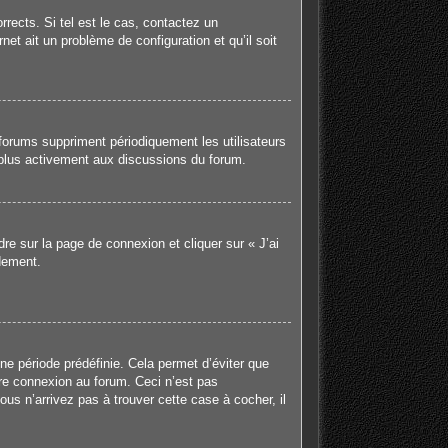
rects. Si tel est le cas, contactez un
net ait un problème de configuration et qu’il soit
forums suppriment périodiquement les utilisateurs
er plus activement aux discussions du forum.
dre sur la page de connexion et cliquer sur « J’ai
dement.
e période prédéfinie. Cela permet d’éviter que
tre connexion au forum. Ceci n’est pas
us n’arrivez pas à trouver cette case à cocher, il