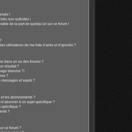
ivés !
vés non sollicités !
irable de la part de quelqu’un sur ce forum !
 ?
s utilisateurs de ma liste d’amis et d’ignorés ?
he dans un ou des forums ?
n résultat ?
page blanche ?!
res ?
 messages et sujets ?
is et les abonnements ?
 m’abonner à un sujet spécifique ?
 spécifique ?
ents ?
sur ce forum ?