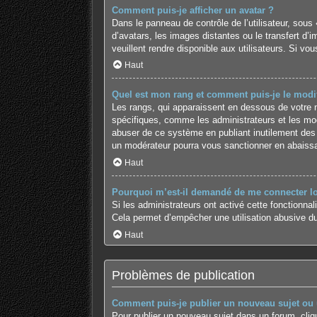
Comment puis-je afficher un avatar ?
Dans le panneau de contrôle de l’utilisateur, sous 
d’avatars, les images distantes ou le transfert d’
veuillent rendre disponible aux utilisateurs. Si vo
Haut
Quel est mon rang et comment puis-je le modif
Les rangs, qui apparaissent en dessous de votre no
spécifiques, comme les administrateurs et les mod
abuser de ce système en publiant inutilement des
un modérateur pourra vous sanctionner en abaiss
Haut
Pourquoi m’est-il demandé de me connecter lors
Si les administrateurs ont activé cette fonctionnal
Cela permet d’empêcher une utilisation abusive du
Haut
Problèmes de publication
Comment puis-je publier un nouveau sujet ou
Pour publier un nouveau sujet dans un forum, cliq