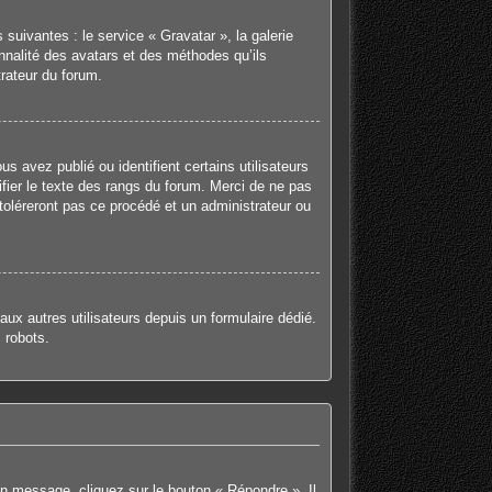
suivantes : le service « Gravatar », la galerie
onnalité des avatars et des méthodes qu’ils
trateur du forum.
 avez publié ou identifient certains utilisateurs
fier le texte des rangs du forum. Merci de ne pas
oléreront pas ce procédé et un administrateur ou
 aux autres utilisateurs depuis un formulaire dédié.
 robots.
un message, cliquez sur le bouton « Répondre ». Il