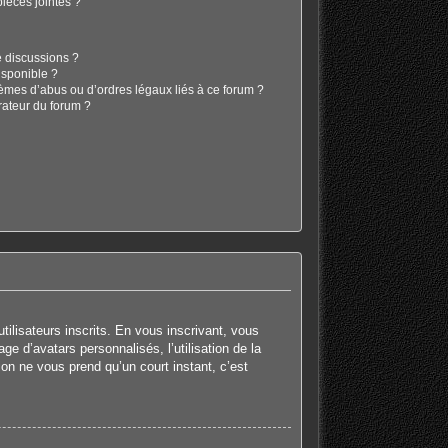
ièces jointes ?
e discussions ?
isponible ?
lèmes d’abus ou d’ordres légaux liés à ce forum ?
rateur du forum ?
tilisateurs inscrits. En vous inscrivant, vous
e d’avatars personnalisés, l’utilisation de la
tion ne vous prend qu’un court instant, c’est