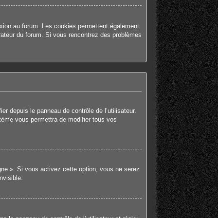
nexion au forum. Les cookies permettent également
strateur du forum. Si vous rencontrez des problèmes
r depuis le panneau de contrôle de l’utilisateur.
stème vous permettra de modifier tous vos
gne ». Si vous activez cette option, vous ne serez
visible.