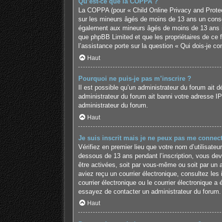
Qu’est-ce que la COPPA ?
La COPPA (pour « Child Online Privacy and Protect
sur les mineurs âgés de moins de 13 ans un conse
également aux mineurs âgés de moins de 13 ans ins
que phpBB Limited et que les propriétaires de ce 
l’assistance porte sur la question « Qui dois-je c
Haut
Pourquoi ne puis-je pas m’inscrire ?
Il est possible qu’un administrateur du forum ait 
administrateur du forum ait banni votre adresse IP o
administrateur du forum.
Haut
Je suis inscrit mais je ne peux pas me connect
Vérifiez en premier lieu que votre nom d’utilisate
dessous de 13 ans pendant l’inscription, vous dev
être activées, soit par vous-même ou soit par un ad
aviez reçu un courrier électronique, consultez le
courrier électronique ou le courrier électronique a 
essayez de contacter un administrateur du forum.
Haut